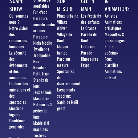
S'CAPE
SUR
CLÉ EN
&
gonflables
SHOW
MESURE
MAIN
ANIMATIONS
Fun-food
Qui
sommes
Plage urbaine
Les festivals
Artistes
Parcours
nous ?
Village
des enfants
Animations
accrobranche
Notre vision
d'hiver
La Grande
artistiques
urbains
des
Village de
Parade de
Mascottes &
Parcours
ressources
Noël
Noël
personnages
Ninja Mobile
humaines
Maison
La Circus
Effets
Tyrolienne
La sécurité
hantée
Parade
spéciaux
Trampoline
des
Parc sur
Dinosaures,
Feux
Box
événements
mesure
l'expo
d'artifice
Rosalies
et des
Spectacles
Animations
Petit Train
animations
de
de Noël
Stands de
Le choix des
divertissement
jeux
animations et
Evénements
Jeux en bois
des
spéciaux
Mascottes
spectacles
Sapin de Noël
Patinoires &
Mentions
géant
pistes de
légales
luge
Conditions
Matériel &
générales
machines
festives