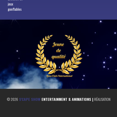
jeux
gonflables
©
2026
S'CAPE SHOW
ENTERTAINMENT & ANIMATIONS |
RÉALISATION