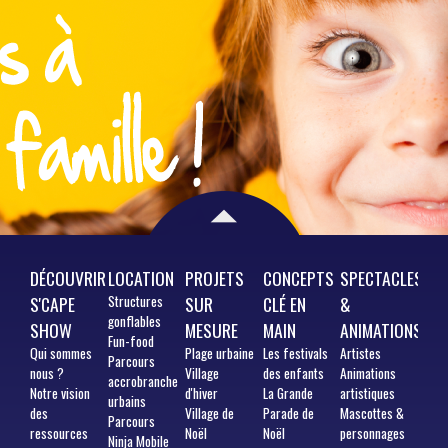
DÉCOUVRIR
LOCATION
PROJETS
CONCEPTS
SPECTACLES
S'CAPE
Structures
SUR
CLÉ EN
&
gonflables
SHOW
MESURE
MAIN
ANIMATIONS
Fun-food
Qui
sommes
Plage urbaine
Les festivals
Artistes
Parcours
nous ?
Village
des enfants
Animations
accrobranche
Notre vision
d'hiver
La Grande
artistiques
urbains
des
Village de
Parade de
Mascottes &
Parcours
ressources
Noël
Noël
personnages
Ninja Mobile