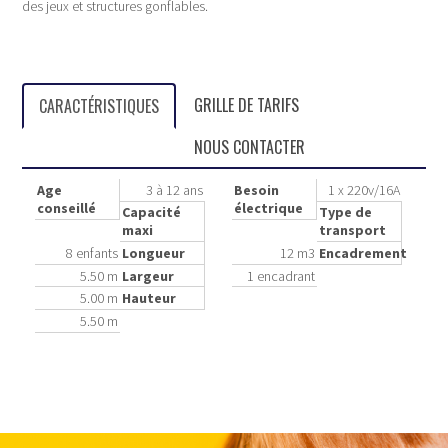
des jeux et structures gonflables.
GRILLE DE TARIFS
CARACTÉRISTIQUES
NOUS CONTACTER
Age
3 à 12 ans
Besoin
1 x 220v/16A
conseillé
électrique
Capacité
Type de
maxi
transport
8 enfants
Longueur
12 m3
Encadrement
5.50 m
Largeur
1 encadrant
5.00 m
Hauteur
5.50 m