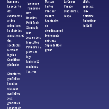
humaines
Maison
La Circus
Effets
Tyrolienne
La sécurité
hantée
Parade
spéciaux
Trampoline
des
Parc sur
Dinosaures,
Feux
Box
événements
mesure
l'expo
d'artifice
Rosalies
et des
Spectacles
Animations
Petit Train
animations
de
de Noël
Stands de
Le choix des
divertissement
jeux
animations et
Evénements
Jeux en bois
des
spéciaux
Mascottes
spectacles
Sapin de Noël
Patinoires &
Mentions
géant
pistes de
légales
luge
Conditions
Matériel &
générales
machines
festives
Structures
gonflables
Location
chateaux
gonflables
Jeux
gonflables
Location de