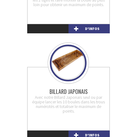
les 2 tiges et faire monter la boule au plus
loin pour obtenir un maximum de points.
D'INFOS
BILLARD JAPONAIS
Avec notre Billard Japonais seul ou par
équipe lancer les 10 boules dans les trous
numérotés et totaliser le maximum de
points.
D'INFOS