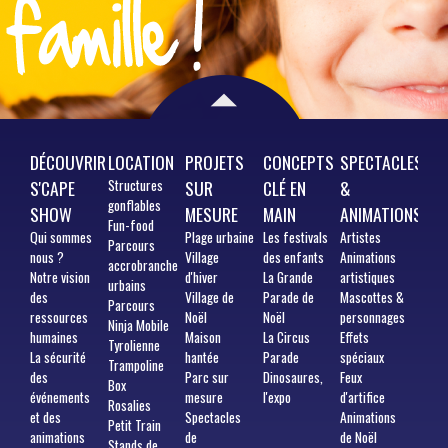
DÉCOUVRIR
LOCATION
PROJETS
CONCEPTS
SPECTACLES
S'CAPE
Structures
SUR
CLÉ EN
&
gonflables
SHOW
MESURE
MAIN
ANIMATIONS
Fun-food
Qui
sommes
Plage urbaine
Les festivals
Artistes
Parcours
nous ?
Village
des enfants
Animations
accrobranche
Notre vision
d'hiver
La Grande
artistiques
urbains
des
Village de
Parade de
Mascottes &
Parcours
ressources
Noël
Noël
personnages
Ninja Mobile
humaines
Maison
La Circus
Effets
Tyrolienne
La sécurité
hantée
Parade
spéciaux
Trampoline
des
Parc sur
Dinosaures,
Feux
Box
événements
mesure
l'expo
d'artifice
Rosalies
et des
Spectacles
Animations
Petit Train
animations
de
de Noël
Stands de