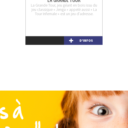
La Grande Tour, jeu géant en bois issu du
jeu classique « Jenga » appelé aussi « La
Tour Infernale » est un jeu d'adresse.
D'INFOS