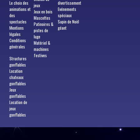
Le choix des
divertissement
jeux
animations et
Evénements
Jeux en bois
des
spéciaux
Mascottes
spectacles
Sapin de Noël
Patinoires &
Mentions
géant
pistes de
légales
luge
Conditions
Matériel &
générales
machines
festives
Structures
gonflables
Location
chateaux
gonflables
Jeux
gonflables
Location de
jeux
gonflables