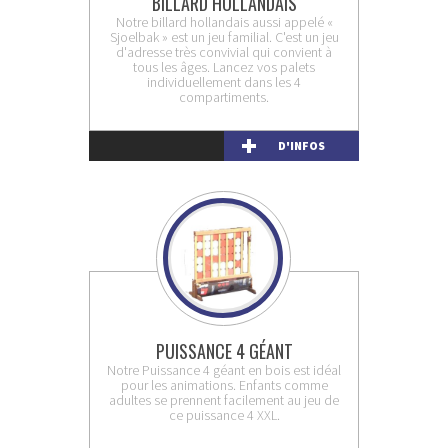
BILLARD HOLLANDAIS
Notre billard hollandais aussi appelé «
Sjoelbak » est un jeu familial. C'est un jeu
d'adresse très convivial qui convient à
tous les âges. Lancez vos palets
individuellement dans les 4
compartiments.
D'INFOS
PUISSANCE 4 GÉANT
Notre Puissance 4 géant en bois est idéal
pour les animations. Enfants comme
adultes se prennent facilement au jeu de
ce puissance 4 XXL.