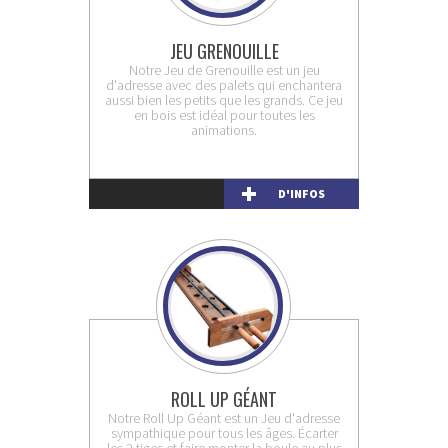
JEU GRENOUILLE
Notre Jeu de Grenouille est un jeu
d'adresse avec des palets qui enchantera
aussi bien les petits que les grands. Ce jeu
en bois est idéal pour toutes les
animations.
D'INFOS
ROLL UP GÉANT
Notre Roll Up Géant est un Jeu d'adresse
sympathique pour tous les âges. Écarter