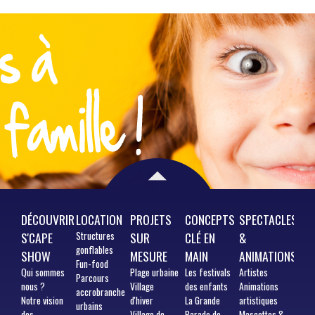
DÉCOUVRIR
LOCATION
PROJETS
CONCEPTS
SPECTACLES
S'CAPE
Structures
SUR
CLÉ EN
&
gonflables
SHOW
MESURE
MAIN
ANIMATIONS
Fun-food
Qui
sommes
Plage urbaine
Les festivals
Artistes
Parcours
nous ?
Village
des enfants
Animations
accrobranche
Notre vision
d'hiver
La Grande
artistiques
urbains
des
Village de
Parade de
Mascottes &