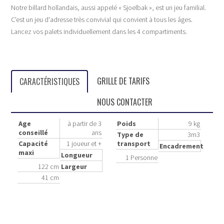
Notre billard hollandais, aussi appelé « Sjoelbak », est un jeu familial.
C'est un jeu d'adresse très convivial qui convient à tous les âges.
Lancez vos palets individuellement dans les 4 compartiments.
GRILLE DE TARIFS
CARACTÉRISTIQUES
NOUS CONTACTER
Age
à partir de 3
Poids
9 kg
conseillé
ans
Type de
3m3
Capacité
1 joueur et +
transport
Encadrement
maxi
Longueur
1 Personne
122 cm
Largeur
41 cm