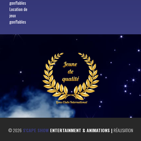
gonflables
Location de
jeux
gonflables
©
2026
S'CAPE SHOW
ENTERTAINMENT & ANIMATIONS |
RÉALISATION