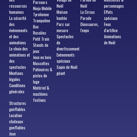
Parcours
ressources
Noël
Noël
personnages
Ninja Mobile
humaines
Maison
La Circus
Effets
Tyrolienne
La sécurité
hantée
Parade
spéciaux
Trampoline
des
Parc sur
Dinosaures,
Feux
Box
événements
mesure
l'expo
d'artifice
Rosalies
et des
Spectacles
Animations
Petit Train
animations
de
de Noël
Stands de
Le choix des
divertissement
jeux
animations et
Evénements
Jeux en bois
des
spéciaux
Mascottes
spectacles
Sapin de Noël
Patinoires &
Mentions
géant
pistes de
légales
luge
Conditions
Matériel &
générales
machines
festives
Structures
gonflables
Location
chateaux
gonflables
Jeux