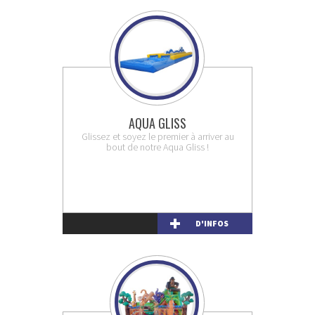
AQUA GLISS
Glissez et soyez le premier à arriver au
bout de notre Aqua Gliss !
D'INFOS