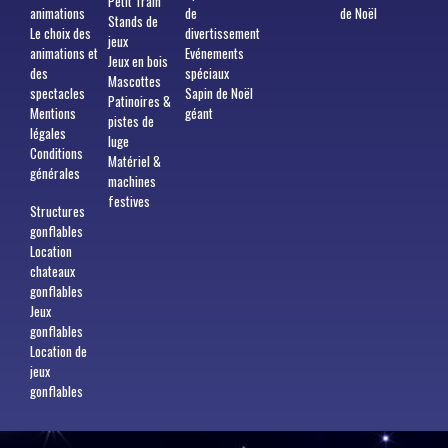
Petit Train
animations
de
de Noël
Stands de
Le choix des
divertissement
jeux
animations et
Evénements
Jeux en bois
des
spéciaux
Mascottes
spectacles
Sapin de Noël
Patinoires &
Mentions
géant
pistes de
légales
luge
Conditions
Matériel &
générales
machines
festives
Structures
gonflables
Location
chateaux
gonflables
Jeux
gonflables
Location de
jeux
gonflables