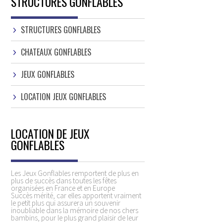
STRUCTURES GONFLABLES
STRUCTURES GONFLABLES
CHATEAUX GONFLABLES
JEUX GONFLABLES
LOCATION JEUX GONFLABLES
LOCATION DE JEUX
GONFLABLES
Les Jeux Gonflables remportent de plus en
plus de succès dans toutes les fêtes
organisées en France et en Europe
Succès mérité, car elles apportent vraiment
le petit plus qui assurera un souvenir
inoubliable dans la mémoire de nos chers
bambins, pour le plus grand plaisir de leur