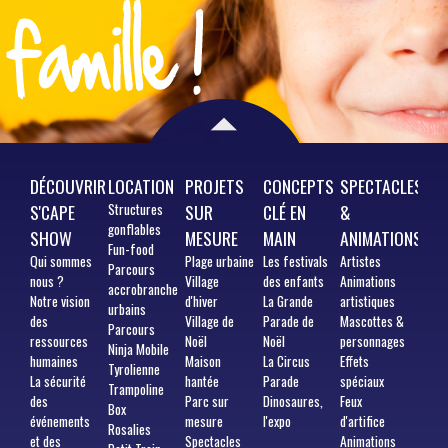
DÉCOUVRIR
LOCATION
PROJETS
CONCEPTS
SPECTACLES
S'CAPE
Structures
SUR
CLÉ EN
&
gonflables
SHOW
MESURE
MAIN
ANIMATIONS
Fun-food
Qui
sommes
Plage urbaine
Les festivals
Artistes
Parcours
nous ?
Village
des enfants
Animations
accrobranche
Notre vision
d'hiver
La Grande
artistiques
urbains
des
Village de
Parade de
Mascottes &
Parcours
ressources
Noël
Noël
personnages
Ninja Mobile
humaines
Maison
La Circus
Effets
Tyrolienne
La sécurité
hantée
Parade
spéciaux
Trampoline
des
Parc sur
Dinosaures,
Feux
Box
événements
mesure
l'expo
d'artifice
Rosalies
et des
Spectacles
Animations