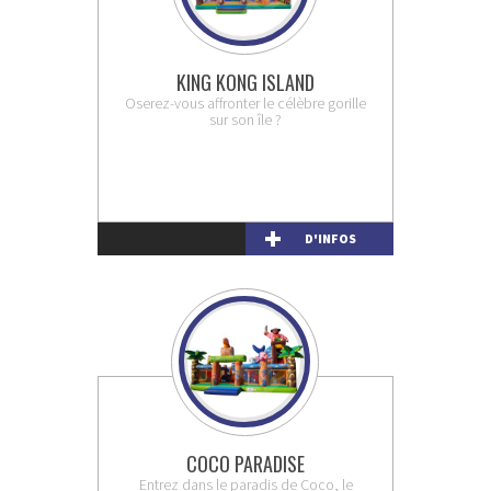
KING KONG ISLAND
Oserez-vous affronter le célèbre gorille
sur son île ?
D'INFOS
COCO PARADISE
Entrez dans le paradis de Coco, le