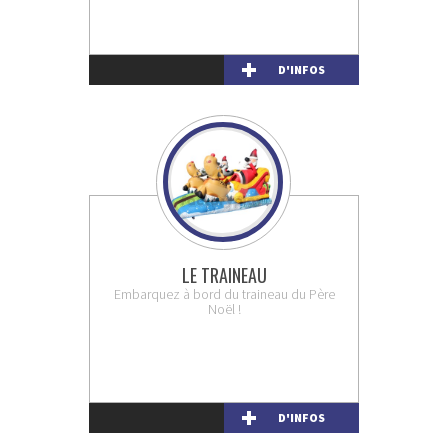
D'INFOS
LE TRAINEAU
Embarquez à bord du traineau du Père
Noël !
D'INFOS