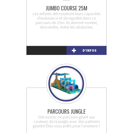
JUMBO COURSE 25M
Les enfants découvriront leurs capacités
d'endurance et de rapidité dans ce
parcours de 25m. Ils devront monter,
descendre, éviter les obstacles.
D'INFOS
PARCOURS JUNGLE
Découvrez ce parcours géant aux
couleurs de la jungle avec des palmiers
géants! Êtes-vous prêts pour l'aventure ?