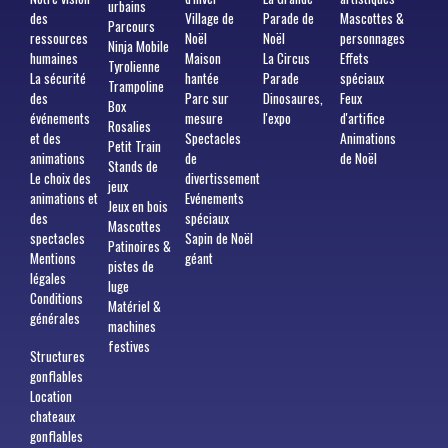
urbains
des
Village de
Parade de
Mascottes &
Parcours
ressources
Noël
Noël
personnages
Ninja Mobile
humaines
Maison
La Circus
Effets
Tyrolienne
La sécurité
hantée
Parade
spéciaux
Trampoline
des
Parc sur
Dinosaures,
Feux
Box
événements
mesure
l'expo
d'artifice
Rosalies
et des
Spectacles
Animations
Petit Train
animations
de
de Noël
Stands de
Le choix des
divertissement
jeux
animations et
Evénements
Jeux en bois
des
spéciaux
Mascottes
spectacles
Sapin de Noël
Patinoires &
Mentions
géant
pistes de
légales
luge
Conditions
Matériel &
générales
machines
festives
Structures
gonflables
Location
chateaux
gonflables