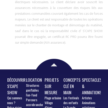
électriques nécessaires. Le client déclare avoir souscrit les
assurances nécessaires à la couverture des risques liés aux
prestations commandées couvrant également les cas de forces
majeurs. Le client est seul responsable de toutes les opérations
menées sur le chantier de montage et démontage du matériel,
sauf dans le cas où la responsabilité civile d’ S’CAPE SHOW
pourrait être engagée, un certificat RC PRO pourra être fourni
sur simple demande (AXA assurance).
DÉCOUVRIR
LOCATION
PROJETS
CONCEPTS
SPECTACLES
S'CAPE
Structures
SUR
CLÉ EN
&
gonflables
SHOW
MESURE
MAIN
ANIMATIONS
Fun-food
Qui
sommes
Plage urbaine
Les festivals
Artistes
Parcours
nous ?
Village
des enfants
Animations
accrobranche
Notre vision
d'hiver
La Grande
artistiques