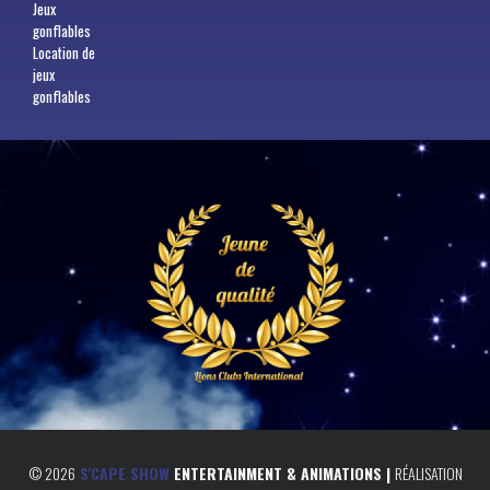
Jeux
gonflables
Location de
jeux
gonflables
©
2026
S'CAPE SHOW
ENTERTAINMENT & ANIMATIONS |
RÉALISATION