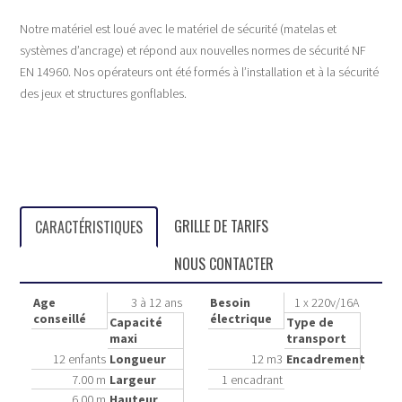
Notre matériel est loué avec le matériel de sécurité (matelas et
systèmes d’ancrage) et répond aux nouvelles normes de sécurité NF
EN 14960. Nos opérateurs ont été formés à l’installation et à la sécurité
des jeux et structures gonflables.
GRILLE DE TARIFS
CARACTÉRISTIQUES
NOUS CONTACTER
Age
3 à 12 ans
Besoin
1 x 220v/16A
conseillé
électrique
Capacité
Type de
maxi
transport
12 enfants
Longueur
12 m3
Encadrement
7.00 m
Largeur
1 encadrant
6.00 m
Hauteur