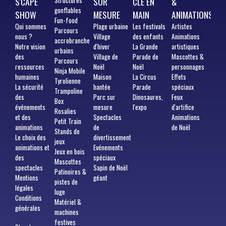
S'CAPE
SUR
CLÉ EN
&
gonflables
SHOW
MESURE
MAIN
ANIMATIONS
Fun-food
Qui
sommes
Plage urbaine
Les festivals
Artistes
Parcours
nous ?
Village
des enfants
Animations
accrobranche
Notre vision
d'hiver
La Grande
artistiques
urbains
des
Village de
Parade de
Mascottes &
Parcours
ressources
Noël
Noël
personnages
Ninja Mobile
humaines
Maison
La Circus
Effets
Tyrolienne
La sécurité
hantée
Parade
spéciaux
Trampoline
des
Parc sur
Dinosaures,
Feux
Box
événements
mesure
l'expo
d'artifice
Rosalies
et des
Spectacles
Animations
Petit Train
animations
de
de Noël
Stands de
Le choix des
divertissement
jeux
animations et
Evénements
Jeux en bois
des
spéciaux
Mascottes
spectacles
Sapin de Noël
Patinoires &
Mentions
géant
pistes de
légales
luge
Conditions
Matériel &
générales
machines
festives