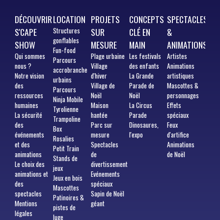
DÉCOUVRIR
LOCATION
PROJETS
CONCEPTS
SPECTACLES
S'CAPE
Structures
SUR
CLÉ EN
&
gonflables
SHOW
MESURE
MAIN
ANIMATIONS
Fun-food
Qui
sommes
Plage urbaine
Les festivals
Artistes
Parcours
nous ?
Village
des enfants
Animations
accrobranche
Notre vision
d'hiver
La Grande
artistiques
urbains
des
Village de
Parade de
Mascottes &
Parcours
ressources
Noël
Noël
personnages
Ninja Mobile
humaines
Maison
La Circus
Effets
Tyrolienne
La sécurité
hantée
Parade
spéciaux
Trampoline
des
Parc sur
Dinosaures,
Feux
Box
événements
mesure
l'expo
d'artifice
Rosalies
et des
Spectacles
Animations
Petit Train
animations
de
de Noël
Stands de
Le choix des
divertissement
jeux
animations et
Evénements
Jeux en bois
des
spéciaux
Mascottes
spectacles
Sapin de Noël
Patinoires &
Mentions
géant
pistes de
légales
luge