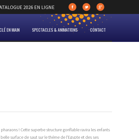
TALOGUE 2026 EN LIGNE
LÉ EN MAIN
SPECTACLES & ANIMATIONS
CONTACT
haraons ! Cette superbe structure gonflable ravira les enfants
 belle surface de saut sur le théme de l'Egypte et des ses