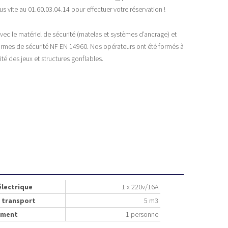
s vite au 01.60.03.04.14 pour effectuer votre réservation !
avec le matériel de sécurité (matelas et systèmes d’ancrage) et
rmes de sécurité NF EN 14960. Nos opérateurs ont été formés à
urité des jeux et structures gonflables.
électrique
1 x 220v/16A
 transport
5 m3
ement
1 personne