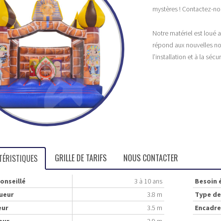
mystères ! Contactez-nou
Notre matériel est loué 
répond aux nouvelles no
l’installation et à la séc
GRILLE DE TARIFS
NOUS CONTACTER
TÉRISTIQUES
onseillé
3 à 10 ans
Besoin 
ueur
3.8 m
Type de
eur
3.5 m
Encadr
eur
2.9 m