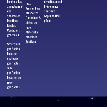
Le choix des
divertissement
jeux
animations et
Evénements
Jeux en bois
des
spéciaux
Mascottes
spectacles
Sapin de Noël
Patinoires &
Mentions
géant
pistes de
légales
luge
Conditions
Matériel &
générales
machines
festives
Structures
gonflables
Location
chateaux
gonflables
Jeux
gonflables
Location de
jeux
gonflables