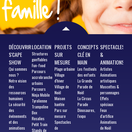
DÉCOUVRIR
LOCATION
PROJETS
CONCEPTS
SPECTACLES
S'CAPE
Structures
SUR
CLÉ EN
&
gonflables
SHOW
MESURE
MAIN
ANIMATIONS
Fun-food
Qui
sommes
Plage urbaine
Les festivals
Artistes
Parcours
nous ?
Village
des enfants
Animations
accrobranche
Notre vision
d'hiver
La Grande
artistiques
urbains
des
Village de
Parade de
Mascottes &
Parcours
ressources
Noël
Noël
personnages
Ninja Mobile
humaines
Maison
La Circus
Effets
Tyrolienne
La sécurité
hantée
Parade
spéciaux
Trampoline
des
Parc sur
Dinosaures,
Feux
Box
événements
mesure
l'expo
d'artifice
Rosalies
et des
Spectacles
Animations
Petit Train
animations
de
de Noël
Stands de