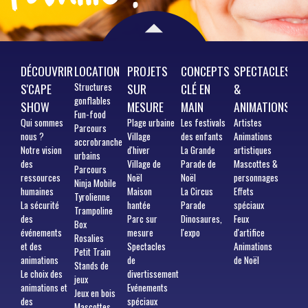
DÉCOUVRIR
LOCATION
PROJETS
CONCEPTS
SPECTACLES
S'CAPE
Structures
SUR
CLÉ EN
&
gonflables
SHOW
MESURE
MAIN
ANIMATIONS
Fun-food
Qui
sommes
Plage urbaine
Les festivals
Artistes
Parcours
nous ?
Village
des enfants
Animations
accrobranche
Notre vision
d'hiver
La Grande
artistiques
urbains
des
Village de
Parade de
Mascottes &
Parcours
ressources
Noël
Noël
personnages
Ninja Mobile
humaines
Maison
La Circus
Effets
Tyrolienne
La sécurité
hantée
Parade
spéciaux
Trampoline
des
Parc sur
Dinosaures,
Feux
Box
événements
mesure
l'expo
d'artifice
Rosalies
et des
Spectacles
Animations
Petit Train
animations
de
de Noël
Stands de
Le choix des
divertissement
jeux
animations et
Evénements
Jeux en bois
des
spéciaux
Mascottes