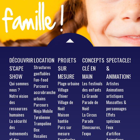
DÉCOUVRIR
LOCATION
PROJETS
CONCEPTS
SPECTACLES
S'CAPE
Structures
SUR
CLÉ EN
&
gonflables
SHOW
MESURE
MAIN
ANIMATIONS
Fun-food
Qui
sommes
Plage urbaine
Les festivals
Artistes
Parcours
nous ?
Village
des enfants
Animations
accrobranche
Notre vision
d'hiver
La Grande
artistiques
urbains
des
Village de
Parade de
Mascottes &
Parcours
ressources
Noël
Noël
personnages
Ninja Mobile
humaines
Maison
La Circus
Effets
Tyrolienne
La sécurité
hantée
Parade
spéciaux
Trampoline
des
Parc sur
Dinosaures,
Feux
Box
événements
mesure
l'expo
d'artifice
Rosalies
et des
Spectacles
Animations