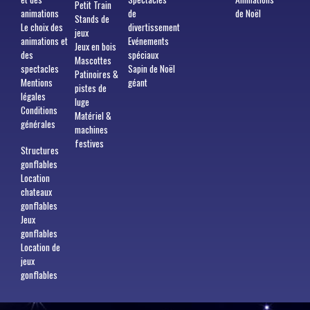
Petit Train
animations
de
de Noël
Stands de
Le choix des
divertissement
jeux
animations et
Evénements
Jeux en bois
des
spéciaux
Mascottes
spectacles
Sapin de Noël
Patinoires &
Mentions
géant
pistes de
légales
luge
Conditions
Matériel &
générales
machines
festives
Structures
gonflables
Location
chateaux
gonflables
Jeux
gonflables
Location de
jeux
gonflables