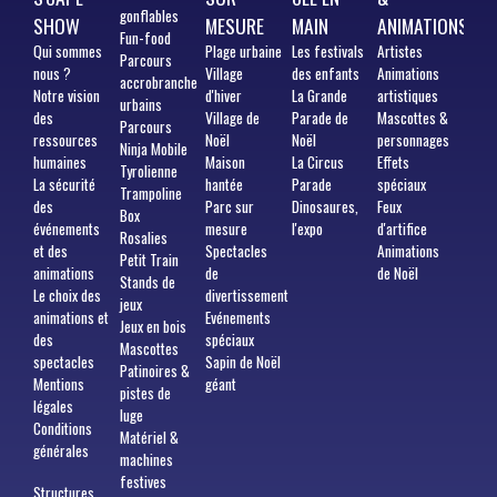
gonflables
SHOW
MESURE
MAIN
ANIMATIONS
Fun-food
Qui
sommes
Plage urbaine
Les festivals
Artistes
Parcours
nous ?
Village
des enfants
Animations
accrobranche
Notre vision
d'hiver
La Grande
artistiques
urbains
des
Village de
Parade de
Mascottes &
Parcours
ressources
Noël
Noël
personnages
Ninja Mobile
humaines
Maison
La Circus
Effets
Tyrolienne
La sécurité
hantée
Parade
spéciaux
Trampoline
des
Parc sur
Dinosaures,
Feux
Box
événements
mesure
l'expo
d'artifice
Rosalies
et des
Spectacles
Animations
Petit Train
animations
de
de Noël
Stands de
Le choix des
divertissement
jeux
animations et
Evénements
Jeux en bois
des
spéciaux
Mascottes
spectacles
Sapin de Noël
Patinoires &
Mentions
géant
pistes de
légales
luge
Conditions
Matériel &
générales
machines
festives
Structures