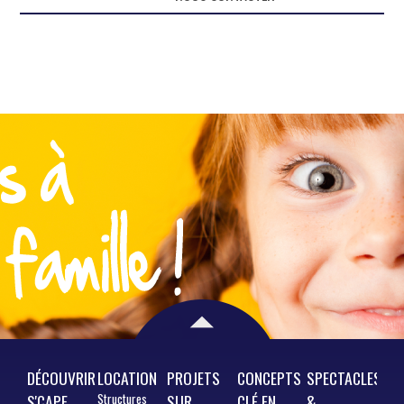
DÉCOUVRIR
LOCATION
PROJETS
CONCEPTS
SPECTACLES
S'CAPE
Structures
SUR
CLÉ EN
&