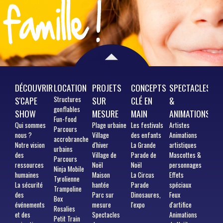
DÉCOUVRIR
LOCATION
PROJETS
CONCEPTS
SPECTACLES
S'CAPE
Structures
SUR
CLÉ EN
&
gonflables
SHOW
MESURE
MAIN
ANIMATIONS
Fun-food
Qui
sommes
Plage urbaine
Les festivals
Artistes
Parcours
nous ?
Village
des enfants
Animations
accrobranche
Notre vision
d'hiver
La Grande
artistiques
urbains
des
Village de
Parade de
Mascottes &
Parcours
ressources
Noël
Noël
personnages
Ninja Mobile
humaines
Maison
La Circus
Effets
Tyrolienne
La sécurité
hantée
Parade
spéciaux
Trampoline
des
Parc sur
Dinosaures,
Feux
Box
événements
mesure
l'expo
d'artifice
Rosalies
et des
Spectacles
Animations
Petit Train