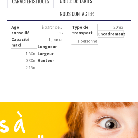
GRILLE DE TARIFS
CARACTÉRISTIQUES
NOUS CONTACTER
Age
à partir de 5
Type de
20m3
conseillé
ans
transport
Encadrement
Capacité
1 joueur
1 personne
maxi
Longueur
1.30m
Largeur
0.80m
Hauteur
2.15m