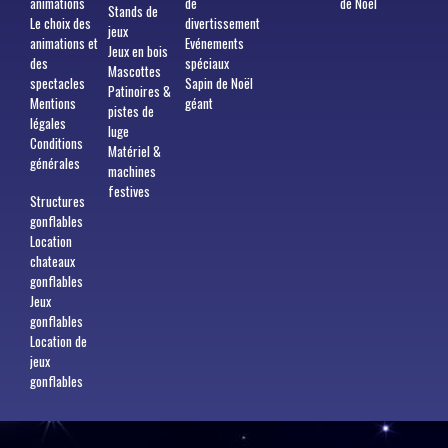
animations
de
de Noël
Stands de
Le choix des
divertissement
jeux
animations et
Evénements
Jeux en bois
des
spéciaux
Mascottes
spectacles
Sapin de Noël
Patinoires &
Mentions
géant
pistes de
légales
luge
Conditions
Matériel &
générales
machines
festives
Structures
gonflables
Location
chateaux
gonflables
Jeux
gonflables
Location de
jeux
gonflables