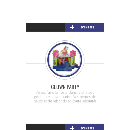
D'INFOS
CLOWN PARTY
Venez faire la fiesta dans le chateau
gonflable clown party ! Des heures de
sauts et de rebonds en toute sécurité!
D'INFOS