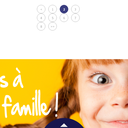
<
1
2
3
4
5
6
7
8
>>