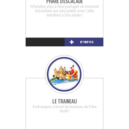
PHARE D'ESCALADE
N’hésitez plus à faire partager un moment
d’aventure aux plus petits avec cette
initiation à l’escalade !
D'INFOS
LE TRAINEAU
Embarquez à bord du traineau du Père
Noël !