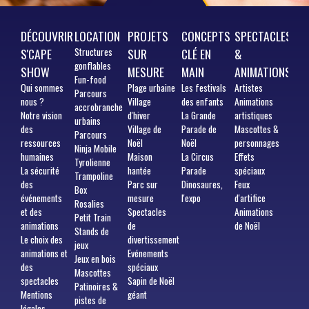
DÉCOUVRIR
LOCATION
PROJETS
CONCEPTS
SPECTACLES
S'CAPE
Structures
SUR
CLÉ EN
&
gonflables
SHOW
MESURE
MAIN
ANIMATIONS
Fun-food
Qui
sommes
Plage urbaine
Les festivals
Artistes
Parcours
nous ?
Village
des enfants
Animations
accrobranche
Notre vision
d'hiver
La Grande
artistiques
urbains
des
Village de
Parade de
Mascottes &
Parcours
ressources
Noël
Noël
personnages
Ninja Mobile
humaines
Maison
La Circus
Effets
Tyrolienne
La sécurité
hantée
Parade
spéciaux
Trampoline
des
Parc sur
Dinosaures,
Feux
Box
événements
mesure
l'expo
d'artifice
Rosalies
et des
Spectacles
Animations
Petit Train
animations
de
de Noël
Stands de
Le choix des
divertissement
jeux
animations et
Evénements
Jeux en bois
des
spéciaux
Mascottes
spectacles
Sapin de Noël
Patinoires &
Mentions
géant
pistes de
légales