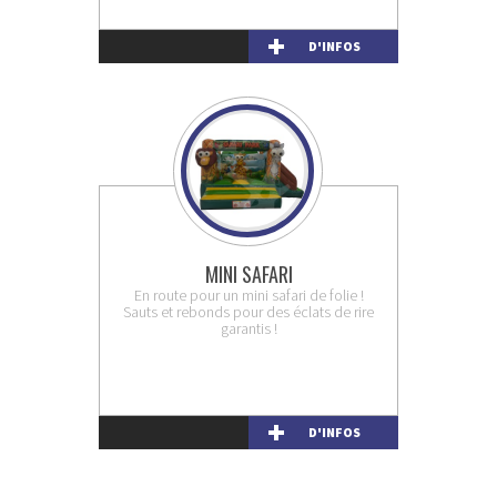
D'INFOS
MINI SAFARI
En route pour un mini safari de folie !
Sauts et rebonds pour des éclats de rire
garantis !
D'INFOS