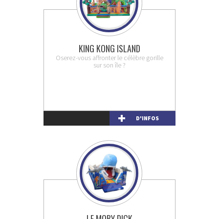
KING KONG ISLAND
Oserez-vous affronter le célèbre gorille
sur son île ?
D'INFOS
LE MOBY DICK