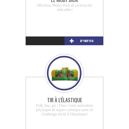
Affrontez Moby-Dick et sa bouche
articulée !
D'INFOS
TIR À L'ÉLASTIQUE
Prêt, feu, go ! Tirez ! Une animation
physique et super comique avec le
challenge du tir à l’élastique !