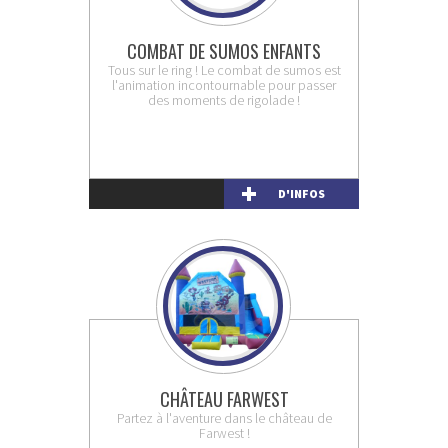
COMBAT DE SUMOS ENFANTS
Tous sur le ring ! Le combat de sumos est
l'animation incontournable pour passer
des moments de rigolade !
D'INFOS
CHÂTEAU FARWEST
Partez à l'aventure dans le château de
Farwest !